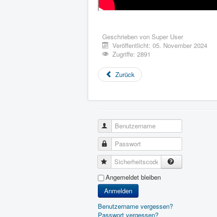
Geschrieben von
Super User
Veröffentlicht: 05. November 2024
Zugriffe: 2891
Zurück
Benutzername
Passwort
Sicherheitscode
Angemeldet bleiben
Anmelden
Benutzername vergessen?
Passwort vergessen?